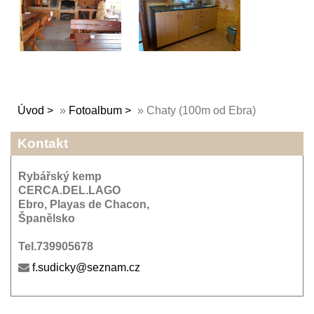
Úvod
»
Fotoalbum
»
Chaty (100m od Ebra)
Kontakt
Rybářský kemp
CERCA.DEL.LAGO
Ebro, Playas de Chacon,
Španělsko
Tel.739905678
f.sudicky@seznam.cz