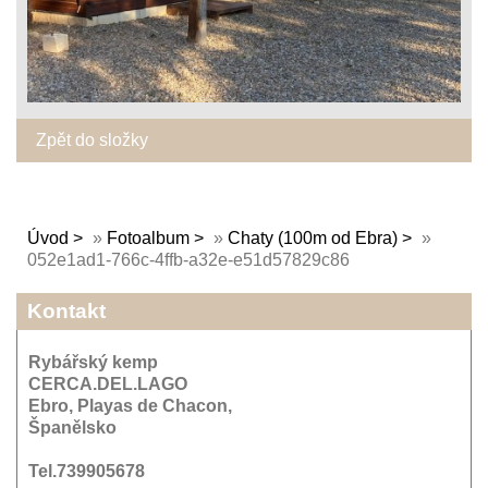
Zpět do složky
Úvod
»
Fotoalbum
»
Chaty (100m od Ebra)
»
052e1ad1-766c-4ffb-a32e-e51d57829c86
Kontakt
Rybářský kemp
CERCA.DEL.LAGO
Ebro, Playas de Chacon,
Španělsko
Tel.739905678