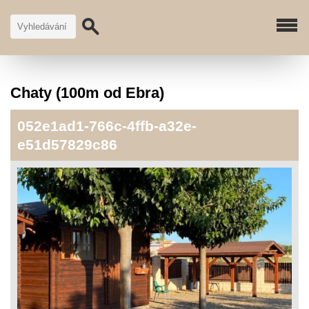
Chaty (100m od Ebra)
052e1ad1-766c-4ffb-a32e-
e51d57829c86