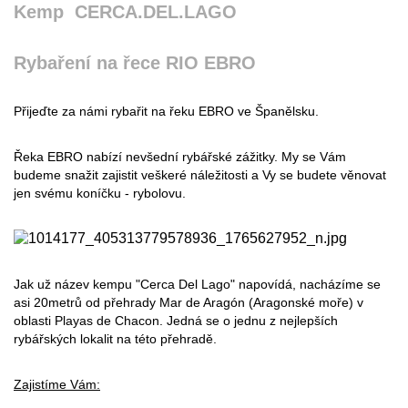
Kemp CERCA.DEL.LAGO
Rybaření na řece RIO EBRO
Přijeďte za námi rybařit na řeku EBRO ve Španělsku.
Řeka EBRO nabízí nevšední rybářské zážitky. My se Vám
budeme snažit zajistit veškeré náležitosti a Vy se budete věnovat
jen svému koníčku - rybolovu.
Jak už název kempu "Cerca Del Lago" napovídá, nacházíme se
asi 20metrů od přehrady Mar de Aragón (Aragonské moře) v
oblasti Playas de Chacon. Jedná se o jednu z nejlepších
rybářských lokalit na této přehradě.
Zajistíme Vám: