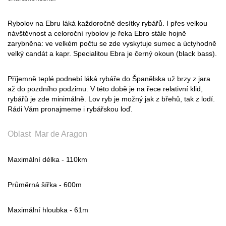
Rybolov na Ebru láká každoročně desítky rybářů. I přes velkou
návštěvnost a celoroční rybolov je řeka Ebro stále hojně
zarybněna: ve velkém počtu se zde vyskytuje sumec a úctyhodně
velký candát a kapr. Specialitou Ebra je černý okoun (black bass).
Příjemně teplé podnebí láká rybáře do Španělska už brzy z jara
až do pozdního podzimu. V této době je na řece relativní klid,
rybářů je zde minimálně. Lov ryb je možný jak z břehů, tak z lodí.
Rádi Vám pronajmeme i rybářskou loď.
Oblast Mar de Aragon
Maximální délka - 110km
Průměrná šířka - 600m
Maximální hloubka - 61m