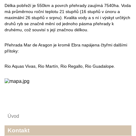
Délka pobřeží je 550km a povrch přehrady zaujímá 7540ha. Voda
má průměrnou roční teplotu 21 stupňů (16 stupňů v únoru a
maximální 26 stupňů v srpnu). Kvalita vody a s ní i výskyt určitých
druhů ryb se značně mění od jednoho pásma přehrady k
druhému, což souvisí s její značnou délkou.
Přehrada Mar de Aragon je kromě Ebra napájena čtyřmi dalšími
přítoky:
Rio Aquas Vivas, Rio Martín, Rio Regallo, Rio Guadalope.
Úvod
Kontakt