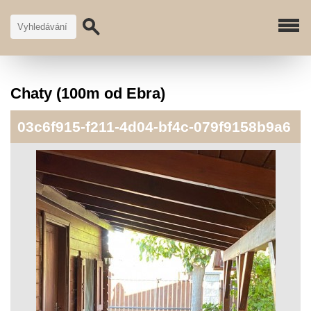
Chaty (100m od Ebra)
03c6f915-f211-4d04-bf4c-079f9158b9a6