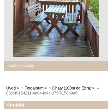
Zpět do složky
Úvod
»
Fotoalbum
»
Chaty (100m od Ebra)
»
03c6f915-f211-4d04-bf4c-079f9158b9a6
Kontakt