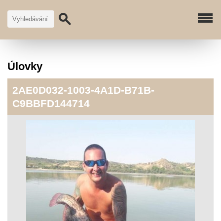
Úlovky
2AE0D032-1003-4A1D-B71B-
C9BBFD144714