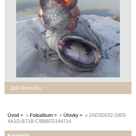
Zpět do složky
Úvod
»
Fotoalbum
»
Úlovky
»
2AE0D032-1003-
4A1D-B71B-C9BBFD144714
Kontakt