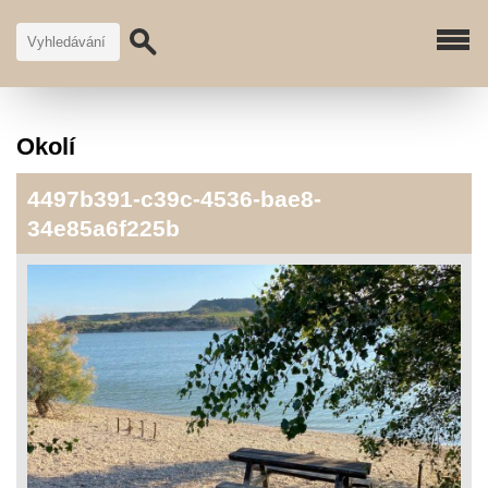
Okolí
4497b391-c39c-4536-bae8-
34e85a6f225b