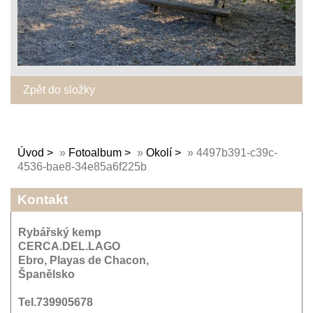
Zpět do složky
Úvod
»
Fotoalbum
»
Okolí
»
4497b391-c39c-
4536-bae8-34e85a6f225b
Kontakt
Rybářský kemp
CERCA.DEL.LAGO
Ebro, Playas de Chacon,
Španělsko
Tel.739905678