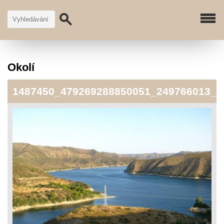
Okolí
1487450_479269288850051_249766013_n