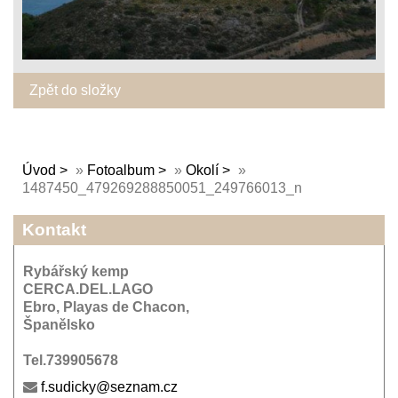
Zpět do složky
Úvod
»
Fotoalbum
»
Okolí
»
1487450_479269288850051_249766013_n
Kontakt
Rybářský kemp
CERCA.DEL.LAGO
Ebro, Playas de Chacon,
Španělsko
Tel.739905678
f.sudicky@seznam.cz