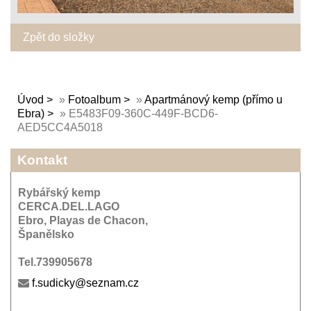
Zpět do složky
Úvod
»
Fotoalbum
»
Apartmánový kemp (přímo u
Ebra)
»
E5483F09-360C-449F-BCD6-
AED5CC4A5018
Kontakt
Rybářský kemp
CERCA.DEL.LAGO
Ebro, Playas de Chacon,
Španělsko
Tel.739905678
f.sudicky@seznam.cz