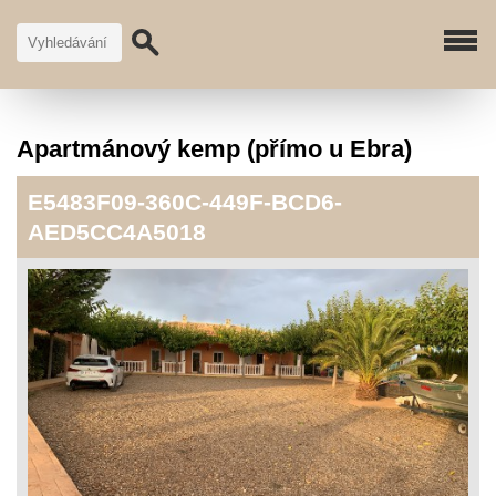
Apartmánový kemp (přímo u Ebra)
E5483F09-360C-449F-BCD6-
AED5CC4A5018