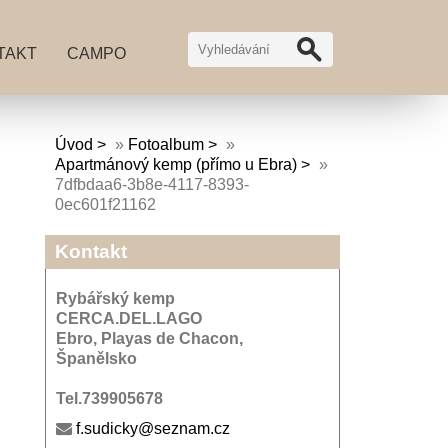
TAKT
CAMPO
Úvod
»
Fotoalbum
»
Apartmánový kemp (přímo u Ebra)
»
7dfbdaa6-3b8e-4117-8393-
0ec601f21162
Kontakt
Rybářský kemp
CERCA.DEL.LAGO
Ebro, Playas de Chacon,
Španělsko
Tel.739905678
f.sudicky@seznam.cz