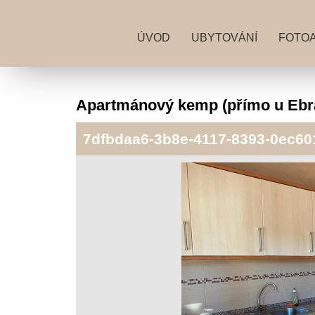
ÚVOD
UBYTOVÁNÍ
FOTO
Apartmánový kemp (přímo u Ebr
7dfbdaa6-3b8e-4117-8393-0ec60