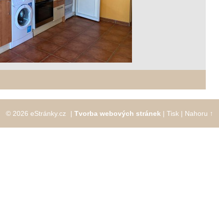
© 2026 eStránky.cz
|
Tvorba webových stránek
|
Tisk
|
Nahoru ↑