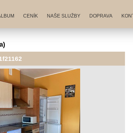
ALBUM
CENÍK
NAŠE SLUŽBY
DOPRAVA
KON
a)
1f21162