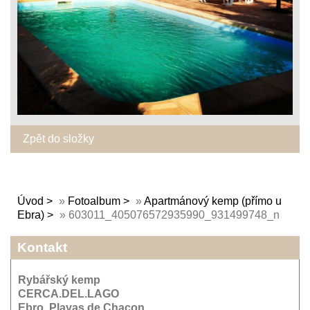
Zpět do složky
Úvod
»
Fotoalbum
»
Apartmánový kemp (přímo u
Ebra)
»
603011_405076572935990_931499748_n
Kontakt
Rybářský kemp
CERCA.DEL.LAGO
Ebro, Playas de Chacon,