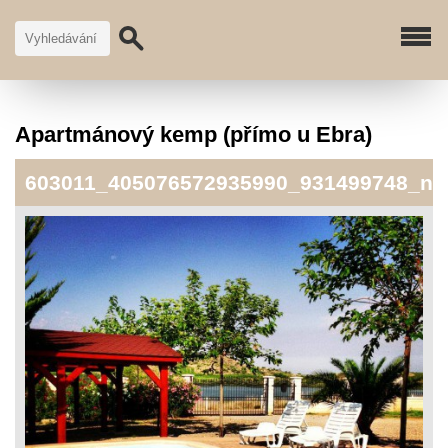
Apartmánový kemp (přímo u Ebra)
603011_405076572935990_931499748_n