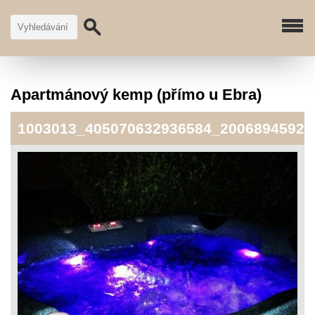
Apartmánový kemp (přímo u Ebra)
1003013_405070632936584_2006894592_