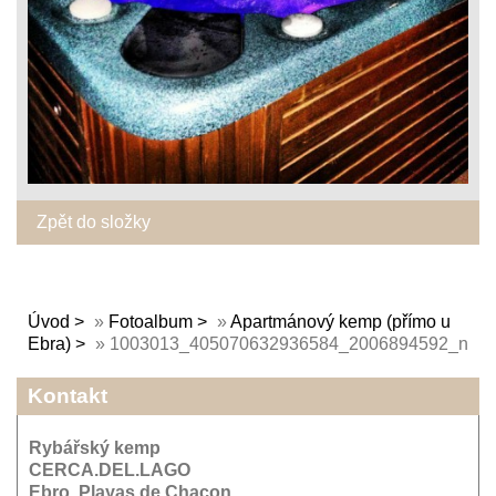
Zpět do složky
Úvod
»
Fotoalbum
»
Apartmánový kemp (přímo u
Ebra)
»
1003013_405070632936584_2006894592_n
Kontakt
Rybářský kemp
CERCA.DEL.LAGO
Ebro, Playas de Chacon,