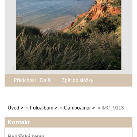
← Předchozí
Další →
Zpět do složky
Úvod
»
Fotoalbum
»
Campoamor
»
IMG_9113
Kontakt
Rybářský kemp