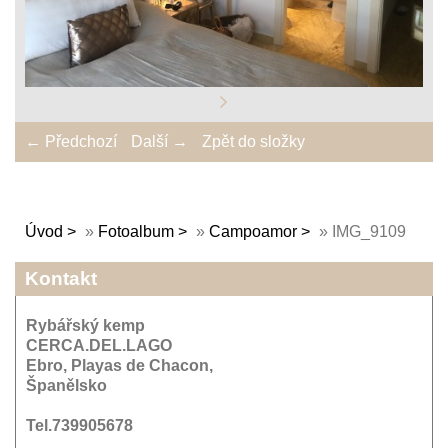
← Předchozí
Další →
Zpět do složky
Úvod
»
Fotoalbum
»
Campoamor
»
IMG_9109
Kontakt
Rybářský kemp
CERCA.DEL.LAGO
Ebro, Playas de Chacon,
Španělsko
Tel.739905678