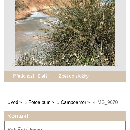
← Předchozí
Další →
Zpět do složky
Úvod
»
Fotoalbum
»
Campoamor
»
IMG_9070
Kontakt
Rybářský kemp