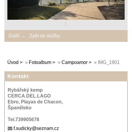
Další →
Zpět do složky
Úvod
»
Fotoalbum
»
Campoamor
»
IMG_1901
Kontakt
Rybářský kemp
CERCA.DEL.LAGO
Ebro, Playas de Chacon,
Španělsko
Tel.739905678
f.sudicky@seznam.cz