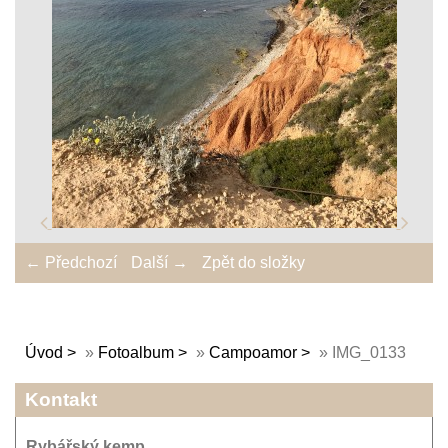
← Předchozí
Další →
Zpět do složky
Úvod
»
Fotoalbum
»
Campoamor
»
IMG_0133
Kontakt
Rybářský kemp