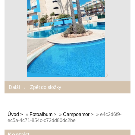
Další →
Zpět do složky
Úvod
»
Fotoalbum
»
Campoamor
»
e4c2d6f9-
ec5a-4c71-854c-c72dd80dc2be
Kontakt