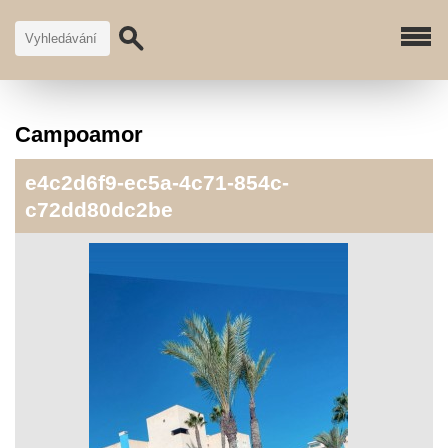
Campoamor
e4c2d6f9-ec5a-4c71-854c-
c72dd80dc2be