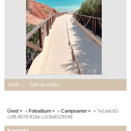
Další →
Zpět do složky
Úvod
»
Fotoalbum
»
Campoamor
»
7e1adc62-
c1f8-4078-81be-c2c9a8129248
Kontakt