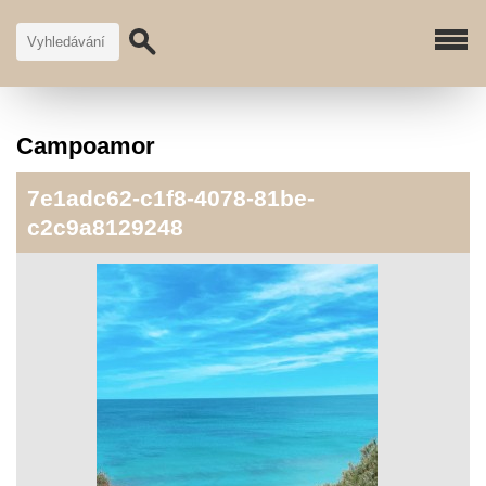
Campoamor
7e1adc62-c1f8-4078-81be-
c2c9a8129248